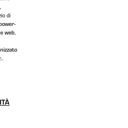
,
io di
power-
ne web
,
inizzato
..
ITÀ