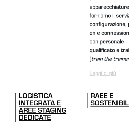
apparecchiature
forniamo il serviz
configurazione
,
on
e
connessio
con
personale
qualificato e tra
(
train the trainer.
Leggi di più
LOGISTICA
RAEE E
INTEGRATA E
SOSTENIBIL
AREE STAGING
DEDICATE