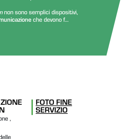
em
non sono semplici dispositivi,
omunicazione
che devono f...
ZIONE
FOTO FINE
ON
SERVIZIO
one ,
delle