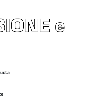
SIONE e
quota
te