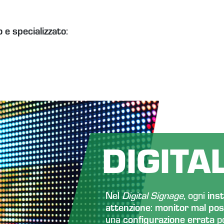
 e specializzato
:
DIGITA
Nel
Digital Signage
, ogni
ins
attenzione
:
monitor mal posi
una
configurazione errata
p