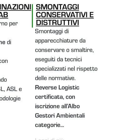
NAZIONI
SMONTAGGI
LAB
CONSERVATIVI E
DISTRUTTIVI
rno per
Smontaggi di
apparecchiature da
ne
di
conservare o smaltire,
e
eseguiti da tecnici
con
specializzati nel rispetto
delle normative.
ndo
Reverse Logistic
L, ASL e
certificata, con
todologie
iscrizione all’Albo
Gestori Ambientali
categorie...
Leggi di più