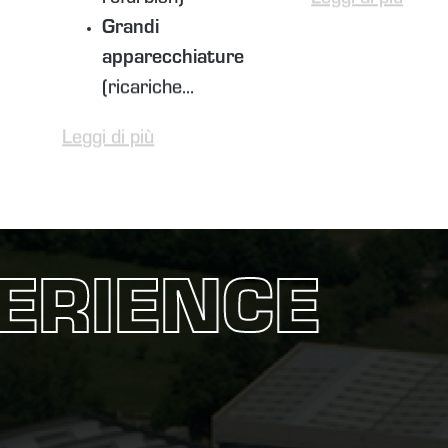
Grandi
apparecchiature
(ricariche...
Leggi di più
ERIENCE