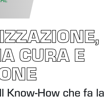
ARE
IZZAZIONE,
A CURA E
IONE
Il Know-How che fa la