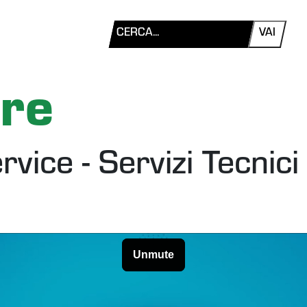
VAI
re
vice - Servizi Tecnic