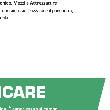
nico, Mezzi e Attrezzature
 massima sicurezza per il personale,
iente.
HCARE
tics. È esperienza sul campo.