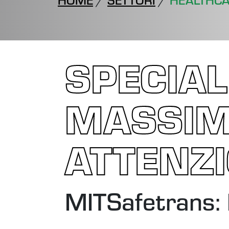
HOME
/
SETTORI
/
HEALTHC
SPECIAL
MASSIM
ATTENZ
MITSafetrans: 