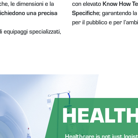
che, le dimensioni e la
con elevato
Know How Tec
richiedono una precisa
Specifiche
; garantendo la
per il pubblico e per l’amb
di equipaggi specializzati,
HEALT
Healthcare is not just logis