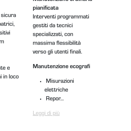
Manutenzione ordinaria
pianificata
 sicura
Interventi programmati
atrici,
gestiti da tecnici
sitivi
specializzati, con
am
massima flessibilità
verso gli utenti finali.
Manutenzione ecografi
te e
 in loco
Misurazioni
elettriche
Repor...
Leggi di più