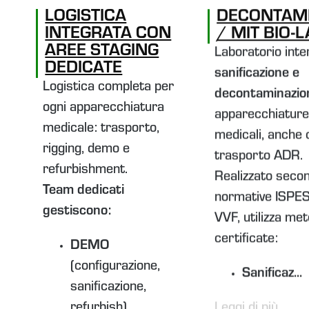
LOGISTICA
DECONTAMI
INTEGRATA CON
/ MIT BIO-
AREE STAGING
Laboratorio inte
DEDICATE
sanificazione e
Logistica completa per
decontaminazio
ogni apparecchiatura
apparecchiatur
medicale: trasporto,
medicali, anche 
rigging, demo e
trasporto ADR.
refurbishment.
Realizzato seco
Team dedicati
normative ISPES
gestiscono:
VVF, utilizza me
certificate:
DEMO
(configurazione,
Sanificaz...
sanificazione,
refurbish)
Leggi di più