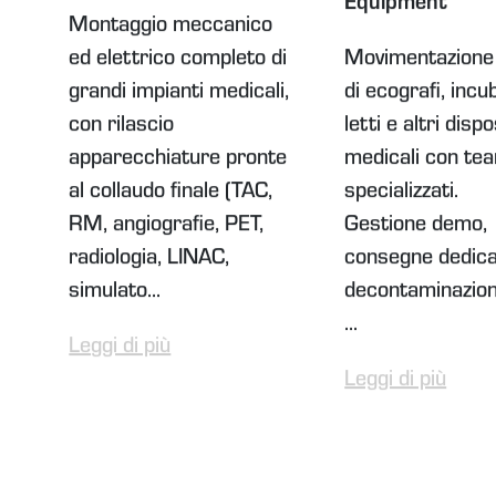
Equipment
Montaggio meccanico
ed elettrico completo di
Movimentazione
grandi impianti medicali,
di ecografi, incub
con rilascio
letti e altri dispo
apparecchiature pronte
medicali con te
al collaudo finale (TAC,
specializzati.
RM, angiografie, PET,
Gestione demo,
radiologia, LINAC,
consegne dedica
simulato...
decontaminazioni
...
Leggi di più
Leggi di più